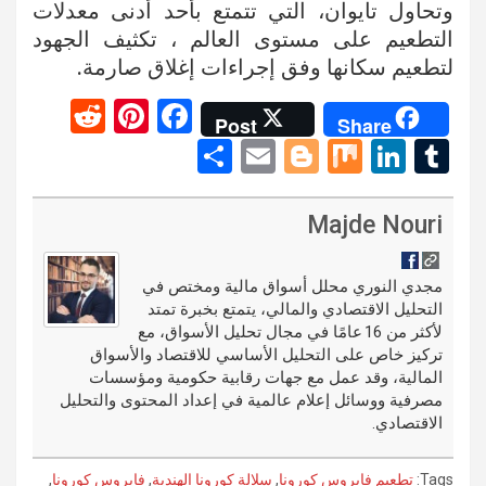
وتحاول تايوان، التي تتمتع بأحد أدنى معدلات
التطعيم على مستوى العالم ، تكثيف الجهود
لتطعيم سكانها وفق إجراءات إغلاق صارمة.
R
Pi
F
Post
Share
e
nt
a
S
E
Bl
M
Li
T
d
er
ce
h
m
o
ix
n
u
di
es
b
ar
ail
g
ke
m
Majde Nouri
t
t
o
e
g
dI
bl
o
er
n
r
مجدي النوري محلل أسواق مالية ومختص في
التحليل الاقتصادي والمالي، يتمتع بخبرة تمتد
k
لأكثر من 16 عامًا في مجال تحليل الأسواق، مع
تركيز خاص على التحليل الأساسي للاقتصاد والأسواق
المالية، وقد عمل مع جهات رقابية حكومية ومؤسسات
مصرفية ووسائل إعلام عالمية في إعداد المحتوى والتحليل
الاقتصادي.
Tags:
تطعيم فايروس كورونا
,
سلالة كورونا الهندية
,
فايروس كورونا
,