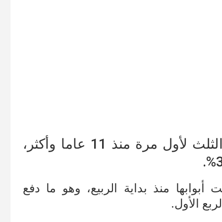
انكمش الاقتصاد الأمريكي بمقدار الثلث لأول مرة منذ 11 عاما وأكثر،
أبوابها منذ بداية الربيع، وهو ما دفع