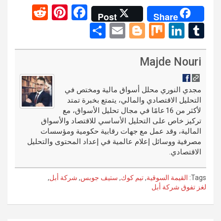
R
Pi
F
Post
Share
e
nt
a
S
E
Bl
M
Li
T
d
er
ce
h
m
o
ix
n
u
di
es
b
ar
ail
g
ke
m
Majde Nouri
t
t
o
e
g
dI
bl
o
er
n
r
مجدي النوري محلل أسواق مالية ومختص في
التحليل الاقتصادي والمالي، يتمتع بخبرة تمتد
k
لأكثر من 16 عامًا في مجال تحليل الأسواق، مع
تركيز خاص على التحليل الأساسي للاقتصاد والأسواق
المالية، وقد عمل مع جهات رقابية حكومية ومؤسسات
مصرفية ووسائل إعلام عالمية في إعداد المحتوى والتحليل
الاقتصادي.
Tags:
القيمة السوقية
,
تيم كوك
,
ستيف جوبس
,
شركة أبل
,
لغز تفوق شركة أبل