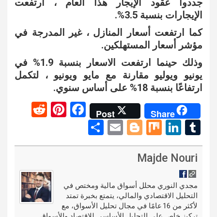
جددوا عقود الإيجار هذا العام ، ارتفعت
الإيجارات بنسبة 3.5%.
كما ارتفعت أسعار المنازل ، غير المدرجة في
مؤشر أسعار المستهلكين.
وذلك حينما ارتفعت الاسعار بنسبة 1.9% في
يونيو ويوليو مقارنة مع مايو ويونيو ، لتكمل
ارتفاعًا بنسبة 18% على أساس سنوي.
R
Pi
F
Post
Share
e
nt
a
S
E
Bl
M
Li
T
d
er
ce
h
m
o
ix
n
u
di
es
b
ar
ail
g
ke
m
Majde Nouri
t
t
o
e
g
dI
bl
o
er
n
r
مجدي النوري محلل أسواق مالية ومختص في
التحليل الاقتصادي والمالي، يتمتع بخبرة تمتد
k
لأكثر من 16 عامًا في مجال تحليل الأسواق، مع
تركيز خاص على التحليل الأساسي للاقتصاد والأسواق