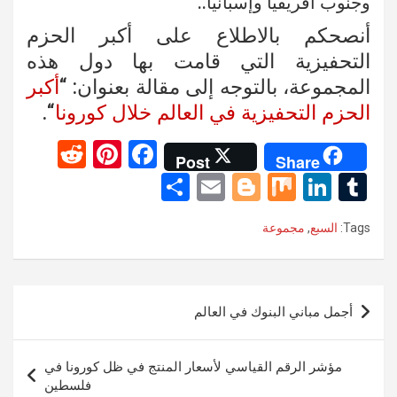
وجنوب أفريقيا وإسبانيا..
أنصحكم بالاطلاع على أكبر الحزم
التحفيزية التي قامت بها دول هذه
المجموعة، بالتوجه إلى مقالة بعنوان: “
أكبر
الحزم التحفيزية في العالم خلال كورونا
“.
R
Pi
F
Post
Share
e
nt
a
S
E
Bl
M
Li
T
d
er
ce
h
m
o
ix
n
u
Tags:
السبع
,
مجموعة
di
es
b
ar
ail
g
ke
m
t
t
o
e
g
dI
bl
o
er
n
r
تصفّح
أجمل مباني البنوك في العالم
k
المقالات
مؤشر الرقم القياسي لأسعار المنتج في ظل كورونا في
فلسطين