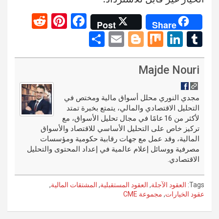
R
Pi
F
Post
Share
e
nt
a
S
E
Bl
M
Li
T
d
er
ce
h
m
o
ix
n
u
di
es
b
ar
ail
g
ke
m
Majde Nouri
t
t
o
e
g
dI
bl
o
er
n
r
مجدي النوري محلل أسواق مالية ومختص في
التحليل الاقتصادي والمالي، يتمتع بخبرة تمتد
k
لأكثر من 16 عامًا في مجال تحليل الأسواق، مع
تركيز خاص على التحليل الأساسي للاقتصاد والأسواق
المالية، وقد عمل مع جهات رقابية حكومية ومؤسسات
مصرفية ووسائل إعلام عالمية في إعداد المحتوى والتحليل
الاقتصادي.
Tags:
العقود الآجلة
,
العقود المستقبلية
,
المشتقات المالية
,
عقود الخيارات
,
مجموعة CME