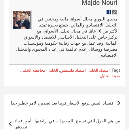
di
es
b
ar
ail
g
ke
m
Majde Nouri
t
t
o
e
g
dI
bl
o
er
n
r
مجدي النوري محلل أسواق مالية ومختص في
التحليل الاقتصادي والمالي، يتمتع بخبرة تمتد
k
لأكثر من 16 عامًا في مجال تحليل الأسواق، مع
تركيز خاص على التحليل الأساسي للاقتصاد والأسواق
المالية، وقد عمل مع جهات رقابية حكومية ومؤسسات
مصرفية ووسائل إعلام عالمية في إعداد المحتوى والتحليل
الاقتصادي.
Tags:
اقتصاد الخليل
,
اقتصاد فلسطين
,
الخليل
,
محافظة الخليل
,
مدينة الخليل
تصفّح
اقتصاد الصين يرفع الأسعار قريبا بعد تصديره لأمر خطير جدا
المقالات
من هي الدول التي تسمح بالمخدرات في أراضيها : أمور قد لا
تصدقها