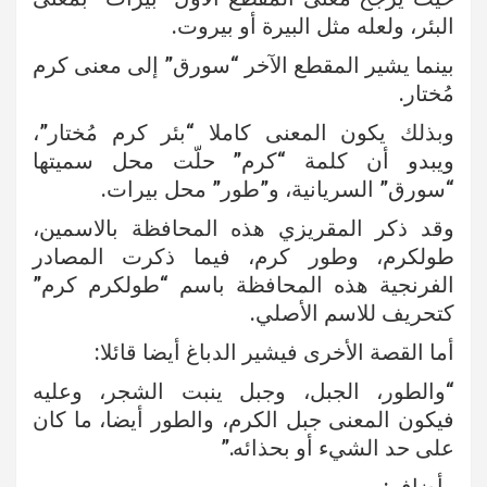
البئر، ولعله مثل البيرة أو بيروت.
بينما يشير المقطع الآخر “سورق” إلى معنى كرم
مُختار.
وبذلك يكون المعنى كاملا “بئر كرم مُختار”،
ويبدو أن كلمة “كرم” حلّت محل سميتها
“سورق” السريانية، و”طور” محل بيرات.
وقد ذكر المقريزي هذه المحافظة بالاسمين،
طولكرم، وطور كرم، فيما ذكرت المصادر
الفرنجية هذه المحافظة باسم “طولكرم كرم”
كتحريف للاسم الأصلي.
أما القصة الأخرى فيشير الدباغ أيضا قائلا:
“والطور، الجبل، وجبل ينبت الشجر، وعليه
فيكون المعنى جبل الكرم، والطور أيضا، ما كان
على حد الشيء أو بحذائه.”