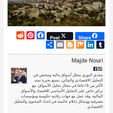
R
Pi
F
Post
Share
e
nt
a
S
E
Bl
M
Li
T
d
er
ce
h
m
o
ix
n
u
di
es
b
ar
ail
g
ke
m
Majde Nouri
t
t
o
e
g
dI
bl
o
er
n
r
مجدي النوري محلل أسواق مالية ومختص في
التحليل الاقتصادي والمالي، يتمتع بخبرة تمتد
k
لأكثر من 16 عامًا في مجال تحليل الأسواق، مع
تركيز خاص على التحليل الأساسي للاقتصاد والأسواق
المالية، وقد عمل مع جهات رقابية حكومية ومؤسسات
مصرفية ووسائل إعلام عالمية في إعداد المحتوى والتحليل
الاقتصادي.