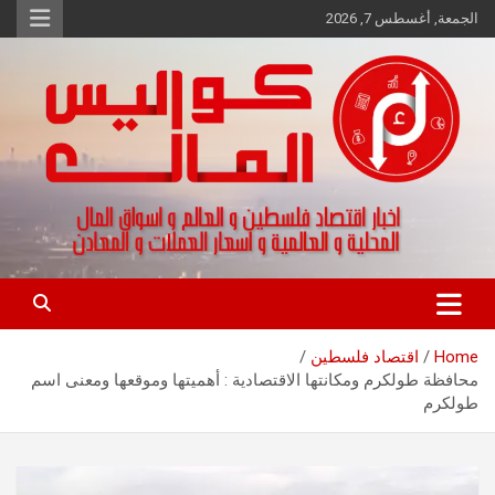
Ski
الجمعة, أغسطس 7, 2026
t
conten
اخبار اقتصاد فلسطين و العالم و تقارير اسواق المال و العملات
كواليس المال
Home
اقتصاد فلسطين
محافظة طولكرم ومكانتها الاقتصادية : أهميتها وموقعها ومعنى اسم
طولكرم