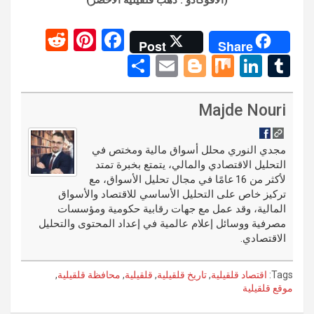
(الأفوكادو : ذهب قلقيلية الأخضر)
R
Pi
F
Post
Share
e
nt
a
S
E
Bl
M
Li
T
d
er
ce
h
m
o
ix
n
u
di
es
b
ar
ail
g
ke
m
Majde Nouri
t
t
o
e
g
dI
bl
o
er
n
r
مجدي النوري محلل أسواق مالية ومختص في
التحليل الاقتصادي والمالي، يتمتع بخبرة تمتد
k
لأكثر من 16 عامًا في مجال تحليل الأسواق، مع
تركيز خاص على التحليل الأساسي للاقتصاد والأسواق
المالية، وقد عمل مع جهات رقابية حكومية ومؤسسات
مصرفية ووسائل إعلام عالمية في إعداد المحتوى والتحليل
الاقتصادي.
Tags:
اقتصاد قلقيلية
,
تاريخ قلقيلية
,
قلقيلية
,
محافظة قلقيلية
,
موقع قلقيلية