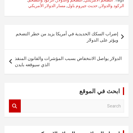
Tags:
التضخم الأمريكي
,
التضخم والدولار
,
الركود والتضخم
,
الركود والدولار
,
حديث جيروم باول
,
مسار الدولار الأمريكي
تصفّح
إضراب السكك الحديدية في أمريكا يزيد من خطر التضخم
المقالات
ويؤثر على الدولار
الدولار يواصل الاننخفاض بسبب المؤشرات والقانون المنقذ
الذي سيوقعه بايدن
ابحث في الموقع
S
e
a
r
c