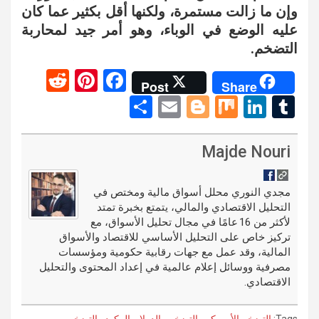
وإن ما زالت مستمرة، ولكنها أقل بكثير عما كان
عليه الوضع في الوباء، وهو أمر جيد لمحاربة
التضخم.
R
Pi
F
Post
Share
e
nt
a
S
E
Bl
M
Li
T
d
er
ce
h
m
o
ix
n
u
di
es
b
ar
ail
g
ke
m
Majde Nouri
t
t
o
e
g
dI
bl
o
er
n
r
مجدي النوري محلل أسواق مالية ومختص في
التحليل الاقتصادي والمالي، يتمتع بخبرة تمتد
k
لأكثر من 16 عامًا في مجال تحليل الأسواق، مع
تركيز خاص على التحليل الأساسي للاقتصاد والأسواق
المالية، وقد عمل مع جهات رقابية حكومية ومؤسسات
مصرفية ووسائل إعلام عالمية في إعداد المحتوى والتحليل
الاقتصادي.