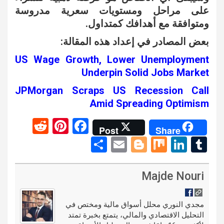
على مراحل ومستويات سعرية مدروسة
ومتوافقة مع أهدافك كمتداول.
بعض المصادر في إعداد هذه المقالة:
US Wage Growth, Lower Unemployment
Underpin Solid Jobs Market
JPMorgan Scraps US Recession Call
Amid Spreading Optimism
R
Pi
F
Post
Share
e
nt
a
S
E
Bl
M
Li
T
d
er
ce
h
m
o
ix
n
u
di
es
b
ar
ail
g
ke
m
Majde Nouri
t
t
o
e
g
dI
bl
o
er
n
r
مجدي النوري محلل أسواق مالية ومختص في
التحليل الاقتصادي والمالي، يتمتع بخبرة تمتد
k