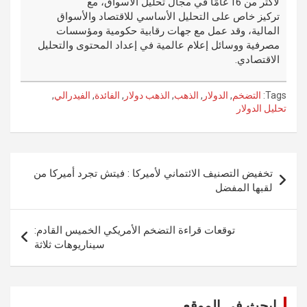
لأكثر من 16 عامًا في مجال تحليل الأسواق، مع
تركيز خاص على التحليل الأساسي للاقتصاد والأسواق
المالية، وقد عمل مع جهات رقابية حكومية ومؤسسات
مصرفية ووسائل إعلام عالمية في إعداد المحتوى والتحليل
الاقتصادي.
Tags:
التضخم
,
الدولار
,
الذهب
,
الذهب دولار
,
الفائدة
,
الفيدرالي
,
تحليل الدولار
تصفّح
تخفيض التصنيف الائتماني لأميركا : فيتش تجرد أميركا من
المقالات
لقبها المفضل
توقعات قراءة التضخم الأمريكي الخميس القادم:
سيناريوهات ثلاثة
ابحث في الموقع