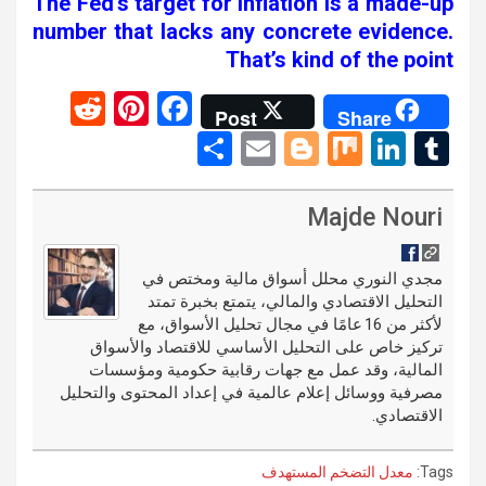
The Fed’s target for inflation is a made-up
number that lacks any concrete evidence.
That’s kind of the point
R
Pi
F
Post
Share
e
nt
a
S
E
Bl
M
Li
T
d
er
ce
h
m
o
ix
n
u
di
es
b
ar
ail
g
ke
m
Majde Nouri
t
t
o
e
g
dI
bl
o
er
n
r
مجدي النوري محلل أسواق مالية ومختص في
التحليل الاقتصادي والمالي، يتمتع بخبرة تمتد
k
لأكثر من 16 عامًا في مجال تحليل الأسواق، مع
تركيز خاص على التحليل الأساسي للاقتصاد والأسواق
المالية، وقد عمل مع جهات رقابية حكومية ومؤسسات
مصرفية ووسائل إعلام عالمية في إعداد المحتوى والتحليل
الاقتصادي.
Tags:
معدل التضخم المستهدف