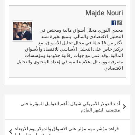
d
er
ce
h
m
o
ix
n
u
di
es
b
ar
ail
g
ke
m
Majde Nouri
t
t
o
e
g
dI
bl
o
er
n
r
مجدي النوري محلل أسواق مالية ومختص في
التحليل الاقتصادي والمالي، يتمتع بخبرة تمتد
k
لأكثر من 16 عامًا في مجال تحليل الأسواق، مع
تركيز خاص على التحليل الأساسي للاقتصاد والأسواق
المالية، وقد عمل مع جهات رقابية حكومية ومؤسسات
مصرفية ووسائل إعلام عالمية في إعداد المحتوى والتحليل
الاقتصادي.
تصفّح
أداء الدولار الأمريكي شيكل : أهم العوامل المؤثرة حتى
المقالات
منتصف الشهر القادم
قراءة مؤشر مهم مؤثر على الاسواق والدولار يوم الاربعاء