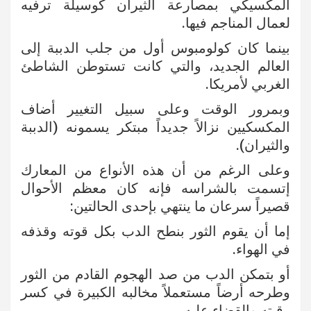
المكسيكي بمصارعة الثيران كوسيلة ترفيه
لعمال المناجم فيها.
بينما كان كولومبوس أول من جلب الدببة إلى
العالم الجديد، والتي كانت تستوطن الشاطئ
الغربي لأمريكا.
وبمرور الوقت وعلى سبيل التغيير أضاف
المكسكيين نزالاً جديداً مبتكر يسمونه (الدببة
والثيران).
وعلى الرغم من أن هذه الأنواع من المعارك
إتسمت بالشراسه فإنه كان معظم الأحوال
قصيراً سرعان ما ينتهي بإحدى الحالتين:
إما أن يقوم الثور بنطح الدب بكل قوته وقذفه
في الهواء.
أو بتمكن الدب من صد الهجوم القادم من الثور
وطرحه أرضاً مستعملاً مخالبه الكبيرة في كسر
رقبته والقضاء عليه.