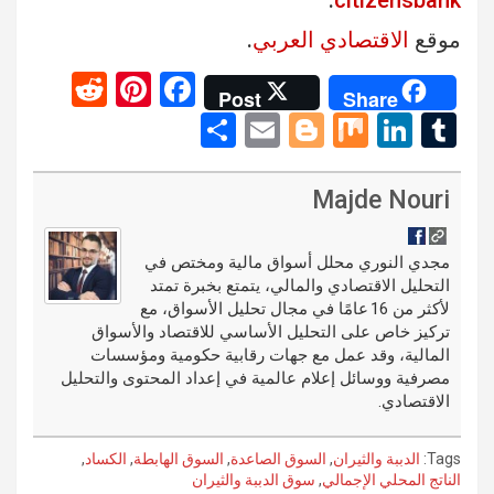
.
citizensbank
موقع
الاقتصادي العربي
.
R
Pi
F
Post
Share
e
nt
a
S
E
Bl
M
Li
T
d
er
ce
h
m
o
ix
n
u
di
es
b
ar
ail
g
ke
m
Majde Nouri
t
t
o
e
g
dI
bl
o
er
n
r
مجدي النوري محلل أسواق مالية ومختص في
التحليل الاقتصادي والمالي، يتمتع بخبرة تمتد
k
لأكثر من 16 عامًا في مجال تحليل الأسواق، مع
تركيز خاص على التحليل الأساسي للاقتصاد والأسواق
المالية، وقد عمل مع جهات رقابية حكومية ومؤسسات
مصرفية ووسائل إعلام عالمية في إعداد المحتوى والتحليل
الاقتصادي.
Tags:
الدببة والثيران
,
السوق الصاعدة
,
السوق الهابطة
,
الكساد
,
الناتج المحلي الإجمالي
,
سوق الدببة والثيران