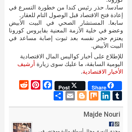
سادسا. حذر رئيس كندا من خطورة التسرع في
إعادة فتح الاقتصاد قبل الوصول التام للعقار.
سابعا. المستشار الصحي في البيت الأبيض
وعضو في خلية الأزمة المعنية بفايروس كورونا
يعتزم حجر نفسه بعد ثبوت إصابة مساعد في
البيت الأبيض.
للإطلاع على أخبار كواليس المال الاقتصادية
اليومية السابقة، ما عليك سوى زيارة
أرشيف
الأخبار الاقتصادية
.
R
Pi
F
Post
Share
e
nt
a
S
E
Bl
M
Li
T
d
er
ce
h
m
o
ix
n
u
di
es
b
ar
ail
g
ke
m
Majde Nouri
t
t
o
e
g
dI
bl
مجدي النوري محلل أسواق مالية ومختص في