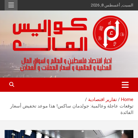
Ski
السبت, أغسطس 8, 2026
t
conten
اخبار اقتصاد فلسطين و العالم و تقارير اسواق المال و العملات
كواليس المال
Home
تقارير اقتصادية
توقعات عاجلة وعالمية: جولدمان ساكس! هذا موعد تخفيض أسعار
الفائدة