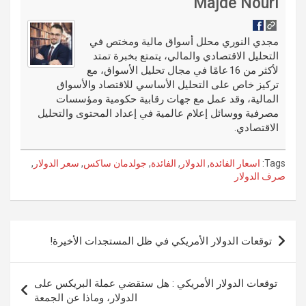
di
es
b
ar
ail
g
ke
m
Majde Nouri
t
t
o
e
g
dI
bl
o
er
n
r
مجدي النوري محلل أسواق مالية ومختص في
التحليل الاقتصادي والمالي، يتمتع بخبرة تمتد
k
لأكثر من 16 عامًا في مجال تحليل الأسواق، مع
تركيز خاص على التحليل الأساسي للاقتصاد والأسواق
المالية، وقد عمل مع جهات رقابية حكومية ومؤسسات
مصرفية ووسائل إعلام عالمية في إعداد المحتوى والتحليل
الاقتصادي.
Tags:
اسعار الفائدة
,
الدولار
,
الفائدة
,
جولدمان ساكس
,
سعر الدولار
,
صرف الدولار
تصفّح
توقعات الدولار الأمريكي في ظل المستجدات الأخيرة!
المقالات
توقعات الدولار الأمريكي : هل ستقضي عملة البريكس على
الدولار، وماذا عن الجمعة