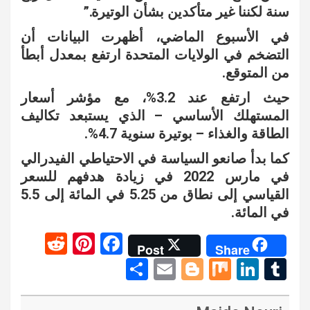
سنة لكننا غير متأكدين بشأن الوتيرة.”
في الأسبوع الماضي، أظهرت البيانات أن
التضخم في الولايات المتحدة ارتفع بمعدل أبطأ
من المتوقع.
حيث ارتفع عند 3.2%، مع مؤشر أسعار
المستهلك الأساسي – الذي يستبعد تكاليف
الطاقة والغذاء – بوتيرة سنوية 4.7%.
كما بدأ صانعو السياسة في الاحتياطي الفيدرالي
في مارس 2022 في زيادة هدفهم للسعر
القياسي إلى نطاق من 5.25 في المائة إلى 5.5
في المائة.
R
Pi
F
Post
Share
e
nt
a
S
E
Bl
M
Li
T
d
er
ce
h
m
o
ix
n
u