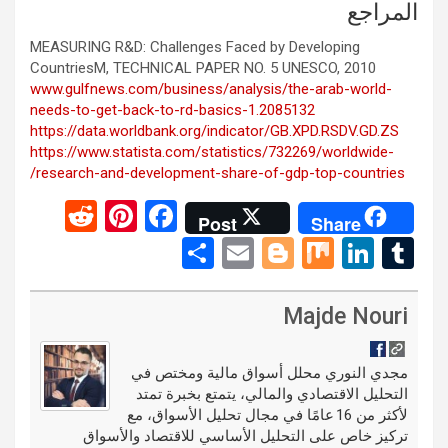
المراجع
MEASURING R&D: Challenges Faced by Developing
CountriesM, TECHNICAL PAPER NO. 5 UNESCO, 2010
www.gulfnews.com/business/analysis/the-arab-world-
needs-to-get-back-to-rd-basics-1.2085132
https://data.worldbank.org/indicator/GB.XPD.RSDV.GD.ZS
https://www.statista.com/statistics/732269/worldwide-
research-and-development-share-of-gdp-top-countries/
R
Pi
F
Post
Share
e
nt
a
S
E
Bl
M
Li
T
d
er
ce
h
m
o
ix
n
u
di
es
b
ar
ail
g
ke
m
Majde Nouri
t
t
o
e
g
dI
bl
o
er
n
r
مجدي النوري محلل أسواق مالية ومختص في
التحليل الاقتصادي والمالي، يتمتع بخبرة تمتد
k
لأكثر من 16 عامًا في مجال تحليل الأسواق، مع
تركيز خاص على التحليل الأساسي للاقتصاد والأسواق