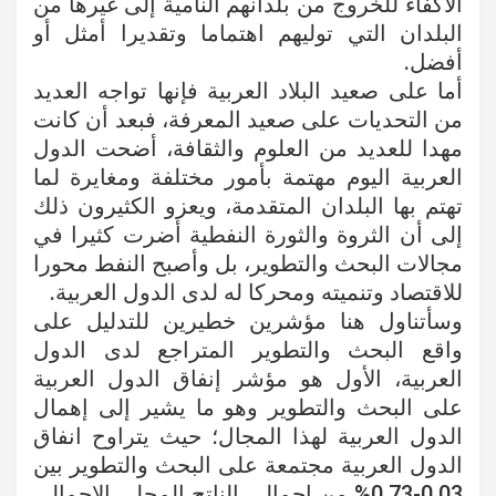
الأكفاء للخروج من بلدانهم النامية إلى غيرها من
البلدان التي توليهم اهتماما وتقديرا أمثل أو
أفضل.
أما على صعيد البلاد العربية فإنها تواجه العديد
من التحديات على صعيد المعرفة، فبعد أن كانت
مهدا للعديد من العلوم والثقافة، أضحت الدول
العربية اليوم مهتمة بأمور مختلفة ومغايرة لما
تهتم بها البلدان المتقدمة، ويعزو الكثيرون ذلك
إلى أن الثروة والثورة النفطية أضرت كثيرا في
مجالات البحث والتطوير، بل وأصبح النفط محورا
للاقتصاد وتنميته ومحركا له لدى الدول العربية.
وسأتناول هنا مؤشرين خطيرين للتدليل على
واقع البحث والتطوير المتراجع لدى الدول
العربية، الأول هو مؤشر إنفاق الدول العربية
على البحث والتطوير وهو ما يشير إلى إهمال
الدول العربية لهذا المجال؛ حيث يتراوح انفاق
الدول العربية مجتمعة على البحث والتطوير بين
0.03-0.73% من إجمالي الناتج المحلي الإجمالي