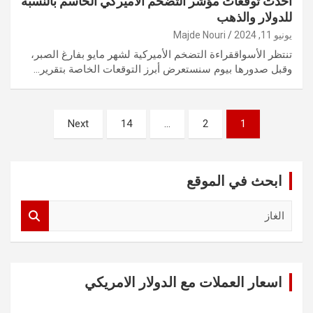
أحدث توقعات مؤشر التضخم الأميركي الحاسم بالنسبة
للدولار والذهب
يونيو 11, 2024
Majde Nouri
تنتظر الأسواققراءة التضخم الأميركية لشهر مايو بفارغ الصبر،
وقبل صدورها بيوم سنستعرض أبرز التوقعات الخاصة بتقرير…
تعدد
Next
14
…
2
1
صفحات
المقالات
ابحث في الموقع
S
e
a
r
c
اسعار العملات مع الدولار الامريكي
h