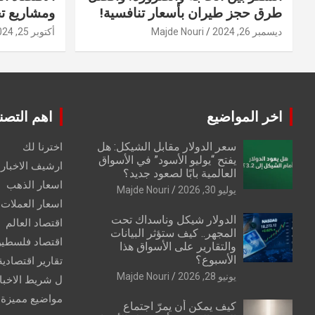
طرق حجز طيران بأسعار تنافسية!
ومشاريع ت
ديسمبر 26, 2024
Majde Nouri
أكتوبر 25, 2024
اخر المواضيع
اهم التصن
سعر الدولار مقابل الشيكل: هل
اخترنا لك
يفتح “يوليو الأسود” في الأسواق
ارشيف الاخبار 
العالمية بابًا لصعود جديد؟
اسعار الذهب
يوليو 30, 2026
Majde Nouri
اسعار العملات
الدولار شيكل وناسداك تحت
اقتصاد العالم
المجهر.. كيف ستؤثر البيانات
اقتصاد فلسطي
والتقارير على الأسواق هذا
الأسبوع؟
تقارير اقتصادية
يونيو 28, 2026
Majde Nouri
ل شريط الاخبا
مواضيع مميزة
كيف يمكن أن يمرّ اجتماع