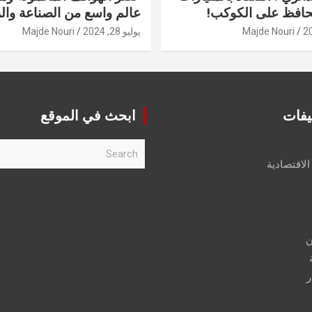
حافظ على الكوكب!
عالم واسع من الصناعة والر
Majde Nouri
يوليو 28, 2024
Majde Nouri
يفات
ابحث في الموقع
S
e
الاقتصادية
a
r
c
h
ن
ر