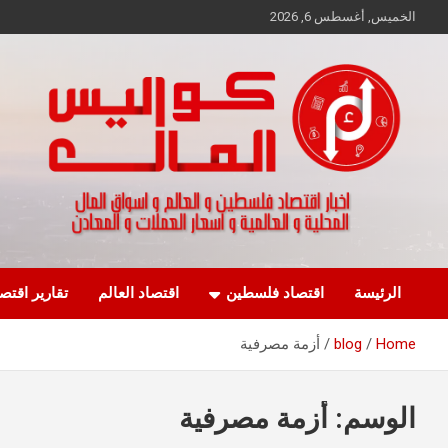
Ski
الخميس, أغسطس 6, 2026
t
conten
اخبار اقتصاد فلسطين و العالم و تقارير اسواق المال و العملات
كواليس المال
الرئيسة
اقتصاد فلسطين
اقتصاد العالم
تقارير اقتص
Home
blog
أزمة مصرفية
الوسم:
أزمة مصرفية