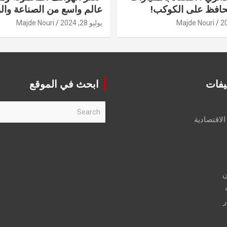
حافظ على الكوكب!
عالم واسع من الصناعة والر
Majde Nouri
يوليو 28, 2024
Majde Nouri
يفات
ابحث في الموقع
S
e
الاقتصادية
a
r
c
h
ن
ر