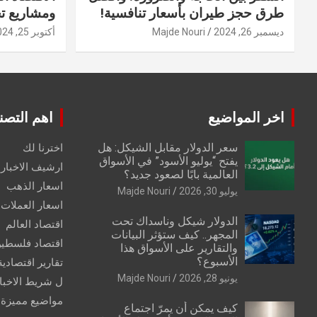
طرق حجز طيران بأسعار تنافسية!
ومشاريع ت
ديسمبر 26, 2024
Majde Nouri
أكتوبر 25, 2024
اخر المواضيع
اهم التصن
سعر الدولار مقابل الشيكل: هل
اخترنا لك
يفتح “يوليو الأسود” في الأسواق
ارشيف الاخبار 
العالمية بابًا لصعود جديد؟
اسعار الذهب
يوليو 30, 2026
Majde Nouri
اسعار العملات
الدولار شيكل وناسداك تحت
اقتصاد العالم
المجهر.. كيف ستؤثر البيانات
اقتصاد فلسطي
والتقارير على الأسواق هذا
الأسبوع؟
تقارير اقتصادية
يونيو 28, 2026
Majde Nouri
ل شريط الاخبا
مواضيع مميزة
كيف يمكن أن يمرّ اجتماع