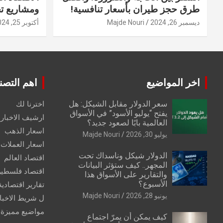
طرق حجز طيران بأسعار تنافسية!
ومشاريع ت
ديسمبر 26, 2024
Majde Nouri
أكتوبر 25, 2024
اخر المواضيع
اهم التصن
سعر الدولار مقابل الشيكل: هل
اخترنا لك
يفتح “يوليو الأسود” في الأسواق
ارشيف الاخبار 
العالمية بابًا لصعود جديد؟
اسعار الذهب
يوليو 30, 2026
Majde Nouri
اسعار العملات
الدولار شيكل وناسداك تحت
اقتصاد العالم
المجهر.. كيف ستؤثر البيانات
اقتصاد فلسطي
والتقارير على الأسواق هذا
الأسبوع؟
تقارير اقتصادية
يونيو 28, 2026
Majde Nouri
ل شريط الاخبا
مواضيع مميزة
كيف يمكن أن يمرّ اجتماع