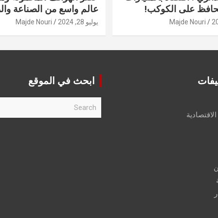
حافظ على الكوكب!
عالم واسع من الصناعة والر
Majde Nouri
يوليو 28, 2024
Majde Nouri
يفات
ابحث في الموقع
S
e
الاقتصادية
a
r
c
h
ن
ر