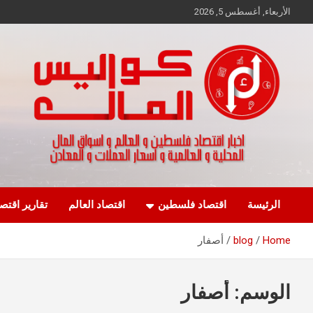
Ski
الأربعاء, أغسطس 5, 2026
t
conten
اخبار اقتصاد فلسطين و العالم و تقارير اسواق المال و العملات
كواليس المال
الرئيسة
اقتصاد فلسطين
اقتصاد العالم
تقارير اقتص
Home
blog
أصفار
الوسم:
أصفار