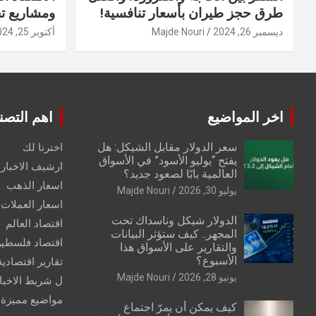
طرق حجز طيران بأسعار تنافسية!
ومشاريع ت
ديسمبر 26, 2024
Majde Nouri
أكتوبر 25, 2024
اخر المواضيع
اهم التصن
سعر الدولار مقابل الشيكل: هل
اخترنا لك
يفتح “يوليو الأسود” في الأسواق
ارشيف الاخبار 
العالمية بابًا لصعود جديد؟
اسعار الذهب
يوليو 30, 2026
Majde Nouri
اسعار العملات
الدولار شيكل وناسداك تحت
اقتصاد العالم
المجهر.. كيف ستؤثر البيانات
اقتصاد فلسطي
والتقارير على الأسواق هذا
الأسبوع؟
تقارير اقتصادية
يونيو 28, 2026
Majde Nouri
ل شريط الاخبا
مواضيع مميزة
كيف يمكن أن يمرّ اجتماع