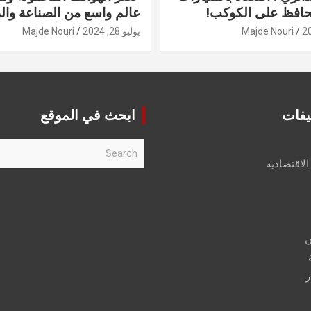
حافظ على الكوكب!
عالم واسع من الصناعة والر
Majde Nouri
يوليو 28, 2024
Majde Nouri
يفات
ابحث في الموقع
S
e
الاقتصادية
a
r
c
h
ن
ر