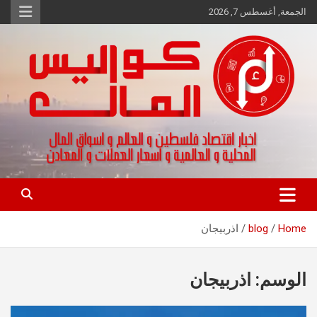
Ski
الجمعة, أغسطس 7, 2026
t
conten
اخبار اقتصاد فلسطين و العالم و تقارير اسواق المال و العملات
كواليس المال
Home
blog
اذربيجان
الوسم:
اذربيجان