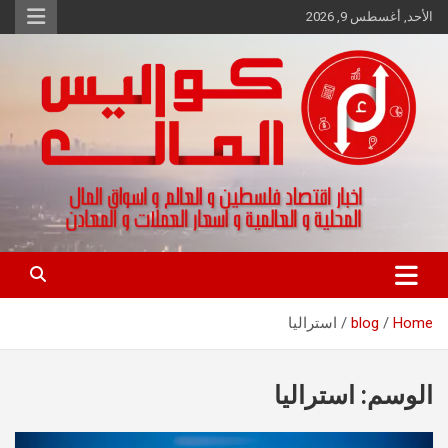
Ski
الأحد, أغسطس 9, 2026
t
conten
اخبار اقتصاد فلسطين و العالم و تقارير اسواق المال و العملات
كواليس المال
Home
blog
استراليا
الوسم:
استراليا