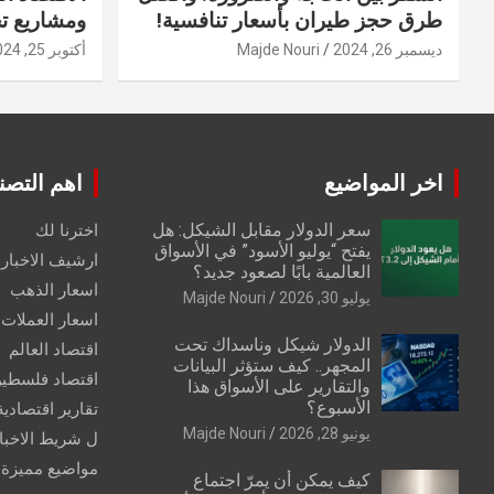
طرق حجز طيران بأسعار تنافسية!
ومشاريع ت
ديسمبر 26, 2024
Majde Nouri
أكتوبر 25, 2024
اخر المواضيع
اهم التصن
سعر الدولار مقابل الشيكل: هل
اخترنا لك
يفتح “يوليو الأسود” في الأسواق
ارشيف الاخبار 
العالمية بابًا لصعود جديد؟
اسعار الذهب
يوليو 30, 2026
Majde Nouri
اسعار العملات
الدولار شيكل وناسداك تحت
اقتصاد العالم
المجهر.. كيف ستؤثر البيانات
اقتصاد فلسطي
والتقارير على الأسواق هذا
الأسبوع؟
تقارير اقتصادية
يونيو 28, 2026
Majde Nouri
ل شريط الاخبا
مواضيع مميزة
كيف يمكن أن يمرّ اجتماع