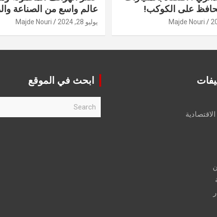
حافظ على الكوكب!
عالم واسع من الصناعة والر
Majde Nouri
يوليو 28, 2024
Majde Nouri
يفات
ابحث في الموقع
S
e
الاقتصادية
a
r
c
h
ن
ر