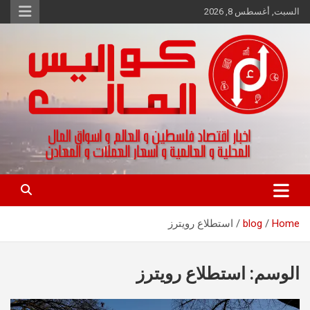
Ski
السبت, أغسطس 8, 2026
t
conten
اخبار اقتصاد فلسطين و العالم و تقارير اسواق المال و العملات
كواليس المال
Home
blog
استطلاع رويترز
الوسم:
استطلاع رويترز