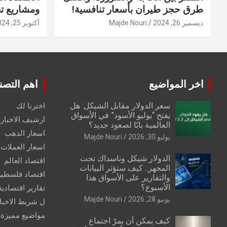
طرق حجز طيران بأسعار تنافسية!
ومشاريع ت
ديسمبر 26, 2024
Majde Nouri
أكتوبر 25, 2024
اخر المواضيع
اهم التصن
سعر الدولار مقابل الشيكل: هل
اخترنا لك
يفتح “يوليو الأسود” في الأسواق
ارشيف الاخبار 
العالمية بابًا لصعود جديد؟
اسعار الذهب
يوليو 30, 2026
Majde Nouri
اسعار العملات
الدولار شيكل وناسداك تحت
اقتصاد العالم
المجهر.. كيف ستؤثر البيانات
اقتصاد فلسطي
والتقارير على الأسواق هذا
الأسبوع؟
تقارير اقتصادية
يونيو 28, 2026
Majde Nouri
ل شريط الاخبا
مواضيع مميزة
كيف يمكن أن يمرّ اجتماع