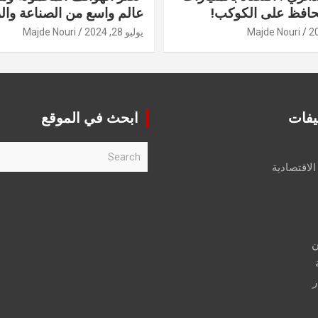
حافظ على الكوكب!
عالم واسع من الصناعة والر
Majde Nouri
يوليو 28, 2024
Majde Nouri
يفات
ابحث في الموقع
S
e
الاقتصادية
a
r
c
h
ن
ر