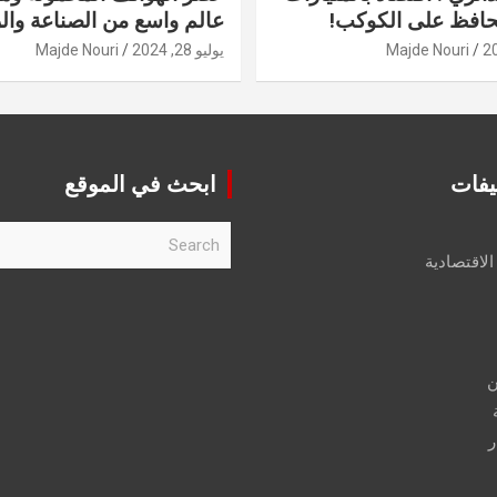
حافظ على الكوكب!
عالم واسع من الصناعة والر
Majde Nouri
يوليو 28, 2024
Majde Nouri
يفات
ابحث في الموقع
S
e
الاقتصادية
a
r
c
h
ن
ر