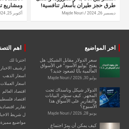
طرق حجز طيران بأسعار تنافسية!
ومشاريع ت
ديسمبر 26, 2024
Majde Nouri
أكتوبر 25, 2024
اخر المواضيع
اهم التصن
سعر الدولار مقابل الشيكل: هل
اخترنا لك
يفتح “يوليو الأسود” في الأسواق
ارشيف الاخبار 
العالمية بابًا لصعود جديد؟
اسعار الذهب
يوليو 30, 2026
Majde Nouri
اسعار العملات
الدولار شيكل وناسداك تحت
اقتصاد العالم
المجهر.. كيف ستؤثر البيانات
اقتصاد فلسطي
والتقارير على الأسواق هذا
الأسبوع؟
تقارير اقتصادية
يونيو 28, 2026
Majde Nouri
ل شريط الاخبا
مواضيع مميزة
كيف يمكن أن يمرّ اجتماع