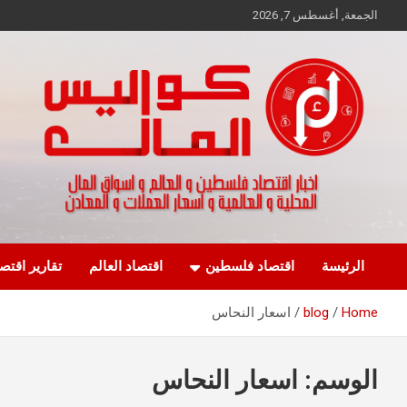
Ski
الجمعة, أغسطس 7, 2026
t
conten
اخبار اقتصاد فلسطين و العالم و تقارير اسواق المال و العملات
كواليس المال
الرئيسة
اقتصاد فلسطين
اقتصاد العالم
تقارير اقتص
Home
blog
اسعار النحاس
الوسم:
اسعار النحاس