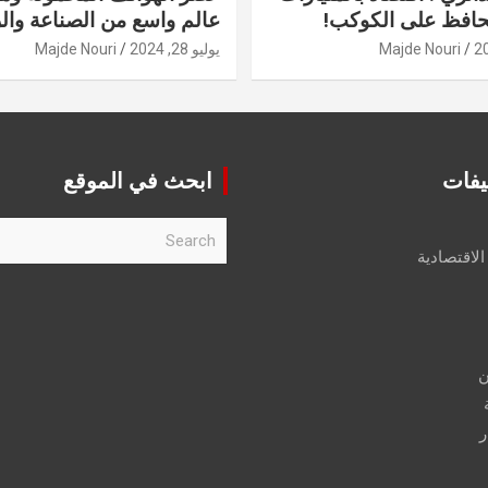
حافظ على الكوكب!
عالم واسع من الصناعة والر
Majde Nouri
يوليو 28, 2024
Majde Nouri
يفات
ابحث في الموقع
S
e
الاقتصادية
a
r
c
h
ن
ر