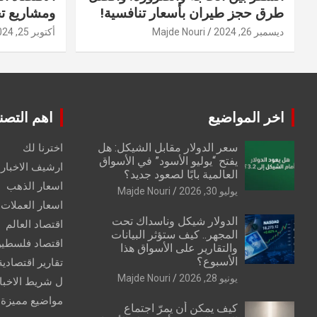
طرق حجز طيران بأسعار تنافسية!
ومشاريع ت
ديسمبر 26, 2024
Majde Nouri
أكتوبر 25, 2024
اخر المواضيع
اهم التصن
سعر الدولار مقابل الشيكل: هل
اخترنا لك
يفتح “يوليو الأسود” في الأسواق
ارشيف الاخبار 
العالمية بابًا لصعود جديد؟
اسعار الذهب
يوليو 30, 2026
Majde Nouri
اسعار العملات
الدولار شيكل وناسداك تحت
اقتصاد العالم
المجهر.. كيف ستؤثر البيانات
اقتصاد فلسطي
والتقارير على الأسواق هذا
الأسبوع؟
تقارير اقتصادية
يونيو 28, 2026
Majde Nouri
ل شريط الاخبا
مواضيع مميزة
كيف يمكن أن يمرّ اجتماع