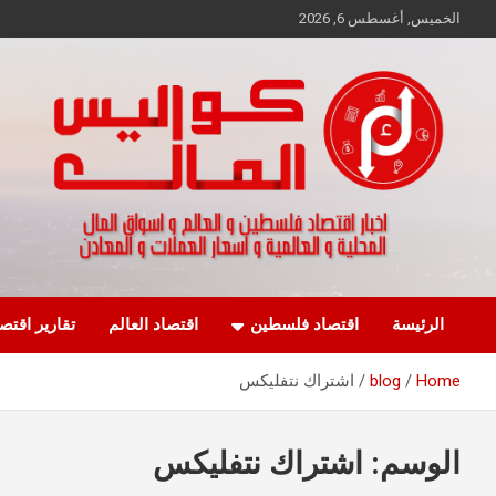
Ski
الخميس, أغسطس 6, 2026
t
conten
اخبار اقتصاد فلسطين و العالم و تقارير اسواق المال و العملات
كواليس المال
الرئيسة
اقتصاد فلسطين
اقتصاد العالم
تقارير اقتص
Home
blog
اشتراك نتفليكس
الوسم:
اشتراك نتفليكس