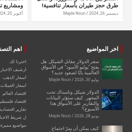
طرق حجز طيران بأسعار تنافسية!
ومشاريع ت
ديسمبر 26, 2024
Majde Nouri
أكتوبر 25, 2024
اخر المواضيع
اهم التصن
سعر الدولار مقابل الشيكل: هل
اخترنا لك
يفتح “يوليو الأسود” في الأسواق
ارشيف الاخبار 
العالمية بابًا لصعود جديد؟
اسعار الذهب
يوليو 30, 2026
Majde Nouri
اسعار العملات
الدولار شيكل وناسداك تحت
اقتصاد العالم
المجهر.. كيف ستؤثر البيانات
اقتصاد فلسطي
والتقارير على الأسواق هذا
الأسبوع؟
تقارير اقتصادية
يونيو 28, 2026
Majde Nouri
ل شريط الاخبا
مواضيع مميزة
كيف يمكن أن يمرّ اجتماع