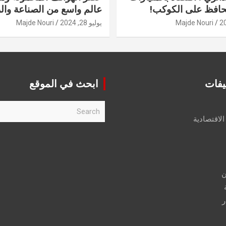
حافظ على الكوكب!
عالم واسع من الصناعة والر
Majde Nouri
يوليو 28, 2024
Majde Nouri
يفات
ابحث في الموقع
S
e
الاقتصادية
a
r
c
h
ن
ر