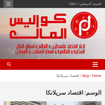
Ski
الجمعة, أغسطس 7, 2026
t
conten
اخبار اقتصاد فلسطين و العالم و تقارير اسواق المال و العملات
كواليس المال
Home
blog
اقتصاد سريلانكا
الوسم:
اقتصاد سريلانكا