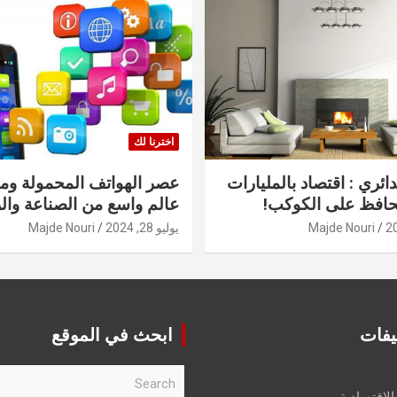
اخترنا لك
دائري : اقتصاد بالمليارات
عصر الهواتف المحمولة ومنت
حافظ على الكوكب!
عالم واسع من الصناعة والر
Majde Nouri
يوليو 28, 2024
Majde Nouri
يفات
ابحث في الموقع
S
e
الاقتصادية