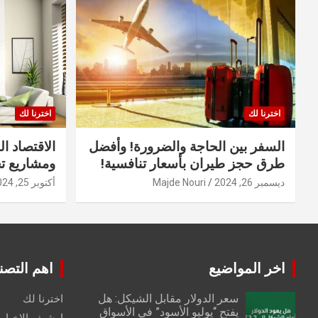
اخترنا لك
اخترنا لك
السفر بين الحاجة والضرورة! وأفضل
الاقتصاد ال
طرق حجز طيران بأسعار تنافسية!
ومشاريع ت
ديسمبر 26, 2024
Majde Nouri
أكتوبر 25, 2024
اخر المواضيع
اهم التصن
سعر الدولار مقابل الشيكل: هل
اخترنا لك
يفتح “يوليو الأسود” في الأسواق
ارشيف الاخبار 