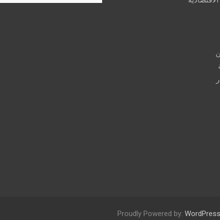
a
r
c
h
ن
ر
Proudly Powered by:
WordPres