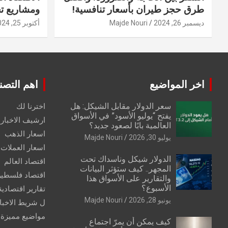
طرق حجز طيران بأسعار تنافسية!
ومشاريع ت
ديسمبر 26, 2024
Majde Nouri
أكتوبر 25, 2024
اخر المواضيع
اهم التصن
سعر الدولار مقابل الشيكل: هل
اخترنا لك
يفتح “يوليو الأسود” في الأسواق
ارشيف الاخبار 
العالمية بابًا لصعود جديد؟
اسعار الذهب
يوليو 30, 2026
Majde Nouri
اسعار العملات
الدولار شيكل وناسداك تحت
اقتصاد العالم
المجهر.. كيف ستؤثر البيانات
اقتصاد فلسطي
والتقارير على الأسواق هذا
الأسبوع؟
تقارير اقتصادية
يونيو 28, 2026
Majde Nouri
ل شريط الاخبا
مواضيع مميزة
كيف يمكن أن يمرّ اجتماع