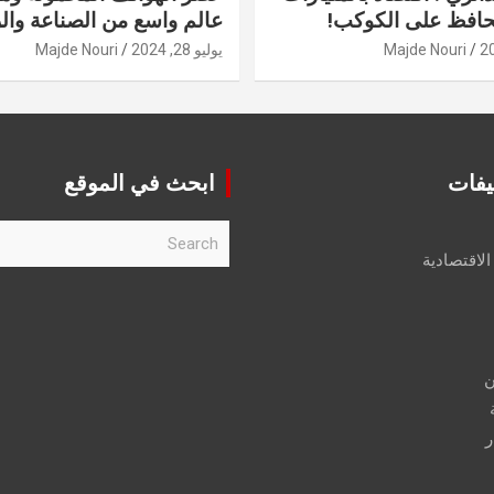
حافظ على الكوكب!
عالم واسع من الصناعة والر
Majde Nouri
يوليو 28, 2024
Majde Nouri
يفات
ابحث في الموقع
S
e
الاقتصادية
a
r
c
h
ن
ر