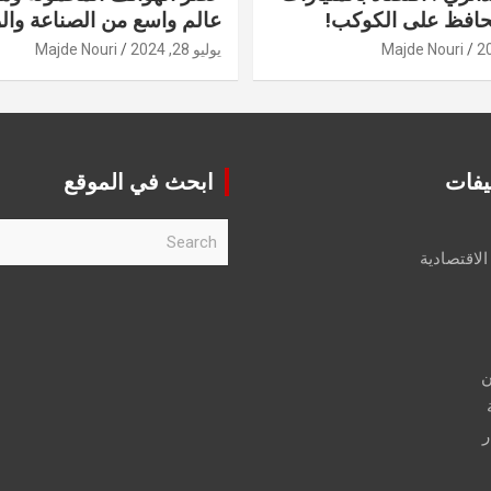
حافظ على الكوكب!
عالم واسع من الصناعة والر
Majde Nouri
يوليو 28, 2024
Majde Nouri
يفات
ابحث في الموقع
S
e
الاقتصادية
a
r
c
h
ن
ر