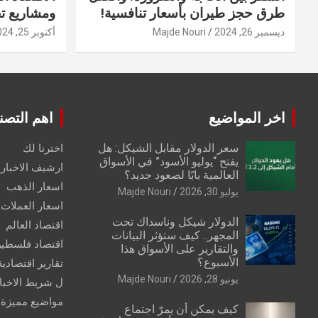
طرق حجز طيران بأسعار تنافسية!
ومشاريع ت
ديسمبر 26, 2024
Majde Nouri
أكتوبر 25, 2024
اخر المواضيع
اهم التصن
سعر الدولار مقابل الشيكل: هل
اخترنا لك
يفتح “يوليو الأسود” في الأسواق
ارشيف الاخبار 
العالمية بابًا لصعود جديد؟
اسعار الذهب
يوليو 30, 2026
Majde Nouri
اسعار العملات
الدولار شيكل وناسداك تحت
اقتصاد العالم
المجهر.. كيف ستؤثر البيانات
اقتصاد فلسطي
والتقارير على الأسواق هذا
الأسبوع؟
تقارير اقتصادية
يونيو 28, 2026
Majde Nouri
ل شريط الاخبا
مواضيع مميزة
كيف يمكن أن يمرّ اجتماع