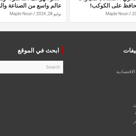
حافظ على الكوكب!
عالم واسع من الصناعة والر
Majde Nouri
يوليو 28, 2024
Majde Nouri
يفات
ابحث في الموقع
S
e
الاقتصادية
a
r
c
h
ن
ر