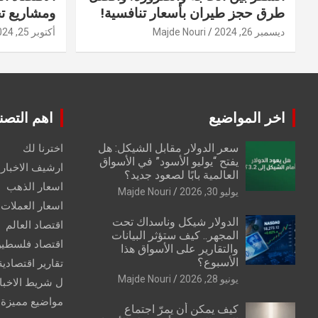
طرق حجز طيران بأسعار تنافسية!
ومشاريع ت
ديسمبر 26, 2024
Majde Nouri
أكتوبر 25, 2024
اخر المواضيع
اهم التصن
سعر الدولار مقابل الشيكل: هل
اخترنا لك
يفتح “يوليو الأسود” في الأسواق
ارشيف الاخبار 
العالمية بابًا لصعود جديد؟
اسعار الذهب
يوليو 30, 2026
Majde Nouri
اسعار العملات
الدولار شيكل وناسداك تحت
اقتصاد العالم
المجهر.. كيف ستؤثر البيانات
اقتصاد فلسطي
والتقارير على الأسواق هذا
الأسبوع؟
تقارير اقتصادية
يونيو 28, 2026
Majde Nouri
ل شريط الاخبا
مواضيع مميزة
كيف يمكن أن يمرّ اجتماع