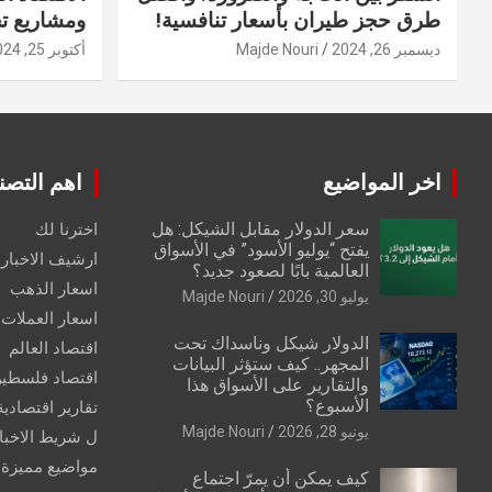
طرق حجز طيران بأسعار تنافسية!
ومشاريع ت
ديسمبر 26, 2024
Majde Nouri
أكتوبر 25, 2024
اخر المواضيع
اهم التصن
سعر الدولار مقابل الشيكل: هل
اخترنا لك
يفتح “يوليو الأسود” في الأسواق
ارشيف الاخبار 
العالمية بابًا لصعود جديد؟
اسعار الذهب
يوليو 30, 2026
Majde Nouri
اسعار العملات
الدولار شيكل وناسداك تحت
اقتصاد العالم
المجهر.. كيف ستؤثر البيانات
اقتصاد فلسطي
والتقارير على الأسواق هذا
الأسبوع؟
تقارير اقتصادية
يونيو 28, 2026
Majde Nouri
ل شريط الاخبا
مواضيع مميزة
كيف يمكن أن يمرّ اجتماع