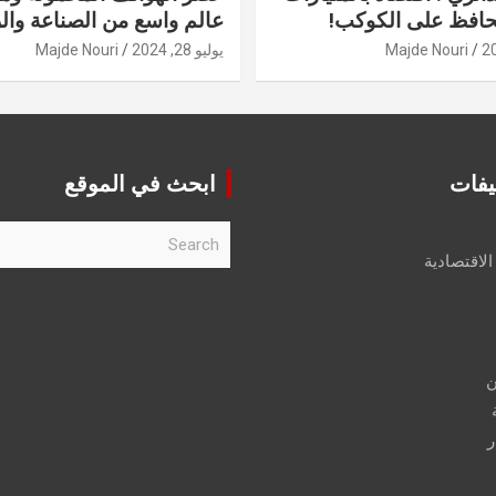
حافظ على الكوكب!
عالم واسع من الصناعة والر
Majde Nouri
يوليو 28, 2024
Majde Nouri
يفات
ابحث في الموقع
S
e
الاقتصادية
a
r
c
h
ن
ر