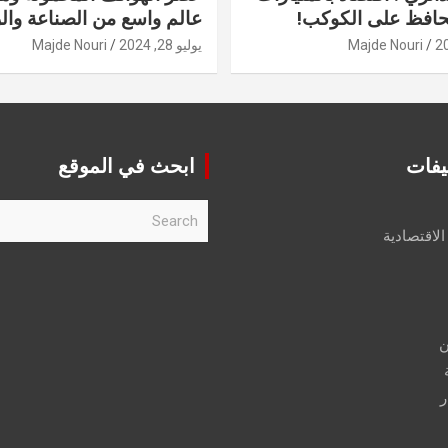
حافظ على الكوكب!
عالم واسع من الصناعة والر
Majde Nouri
يوليو 28, 2024
Majde Nouri
يفات
ابحث في الموقع
S
e
الاقتصادية
a
r
c
h
ن
ر