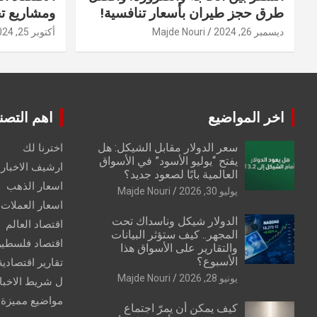
طرق حجز طيران بأسعار تنافسية!
ومشاريع ت
ديسمبر 26, 2024
Majde Nouri
أكتوبر 25, 2024
اخر المواضيع
اهم التصن
سعر الدولار مقابل الشيكل: هل
اخترنا لك
يفتح “يوليو الأسود” في الأسواق
ارشيف الاخبار 
العالمية بابًا لصعود جديد؟
اسعار الذهب
يوليو 30, 2026
Majde Nouri
اسعار العملات
الدولار شيكل وناسداك تحت
اقتصاد العالم
المجهر.. كيف ستؤثر البيانات
اقتصاد فلسطي
والتقارير على الأسواق هذا
الأسبوع؟
تقارير اقتصادية
يونيو 28, 2026
Majde Nouri
ل شريط الاخبا
مواضيع مميزة
كيف يمكن أن يمرّ اجتماع