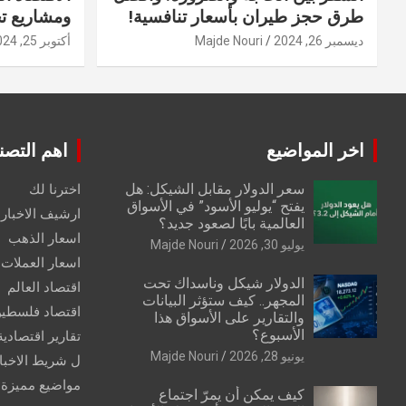
طرق حجز طيران بأسعار تنافسية!
ومشاريع ت
ديسمبر 26, 2024
Majde Nouri
أكتوبر 25, 2024
اخر المواضيع
اهم التصن
سعر الدولار مقابل الشيكل: هل
اخترنا لك
يفتح “يوليو الأسود” في الأسواق
ارشيف الاخبار 
العالمية بابًا لصعود جديد؟
اسعار الذهب
يوليو 30, 2026
Majde Nouri
اسعار العملات
الدولار شيكل وناسداك تحت
اقتصاد العالم
المجهر.. كيف ستؤثر البيانات
اقتصاد فلسطي
والتقارير على الأسواق هذا
الأسبوع؟
تقارير اقتصادية
يونيو 28, 2026
Majde Nouri
ل شريط الاخبا
مواضيع مميزة
كيف يمكن أن يمرّ اجتماع