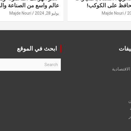
حافظ على الكوكب!
عالم واسع من الصناعة والر
Majde Nouri
يوليو 28, 2024
Majde Nouri
يفات
ابحث في الموقع
S
e
الاقتصادية
a
r
c
h
ن
ر