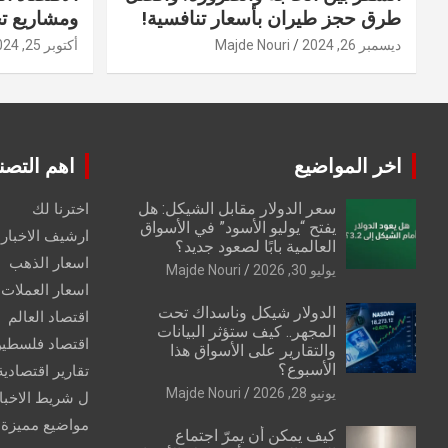
طرق حجز طيران بأسعار تنافسية!
ومشاريع ت
ديسمبر 26, 2024
Majde Nouri
أكتوبر 25, 2024
اخر المواضيع
اهم التصن
سعر الدولار مقابل الشيكل: هل
اخترنا لك
يفتح “يوليو الأسود” في الأسواق
ارشيف الاخبار 
العالمية بابًا لصعود جديد؟
اسعار الذهب
يوليو 30, 2026
Majde Nouri
اسعار العملات
الدولار شيكل وناسداك تحت
اقتصاد العالم
المجهر.. كيف ستؤثر البيانات
اقتصاد فلسطي
والتقارير على الأسواق هذا
الأسبوع؟
تقارير اقتصادية
يونيو 28, 2026
Majde Nouri
ل شريط الاخبا
مواضيع مميزة
كيف يمكن أن يمرّ اجتماع