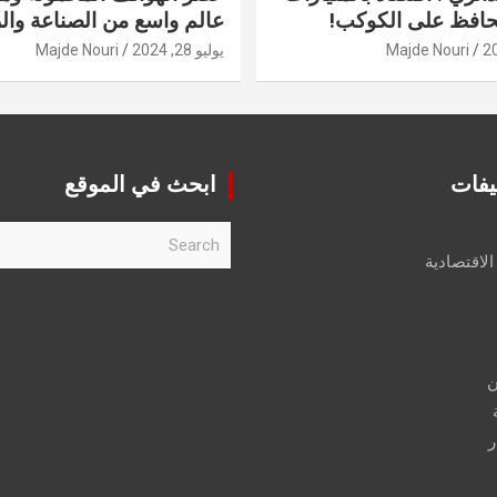
حافظ على الكوكب!
عالم واسع من الصناعة والر
Majde Nouri
يوليو 28, 2024
Majde Nouri
يفات
ابحث في الموقع
S
e
الاقتصادية
a
r
c
h
ن
ر