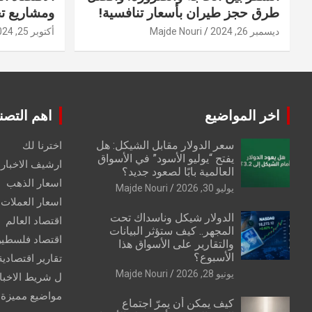
طرق حجز طيران بأسعار تنافسية!
ومشاريع ت
ديسمبر 26, 2024
Majde Nouri
أكتوبر 25, 2024
اخر المواضيع
اهم التصن
سعر الدولار مقابل الشيكل: هل
اخترنا لك
يفتح “يوليو الأسود” في الأسواق
ارشيف الاخبار 
العالمية بابًا لصعود جديد؟
اسعار الذهب
يوليو 30, 2026
Majde Nouri
اسعار العملات
الدولار شيكل وناسداك تحت
اقتصاد العالم
المجهر.. كيف ستؤثر البيانات
اقتصاد فلسطي
والتقارير على الأسواق هذا
الأسبوع؟
تقارير اقتصادية
يونيو 28, 2026
Majde Nouri
ل شريط الاخبا
مواضيع مميزة
كيف يمكن أن يمرّ اجتماع