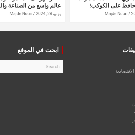
حافظ على الكوكب!
عالم واسع من الصناعة والر
Majde Nouri
يوليو 28, 2024
Majde Nouri
يفات
ابحث في الموقع
S
e
الاقتصادية
a
r
c
h
ن
ر