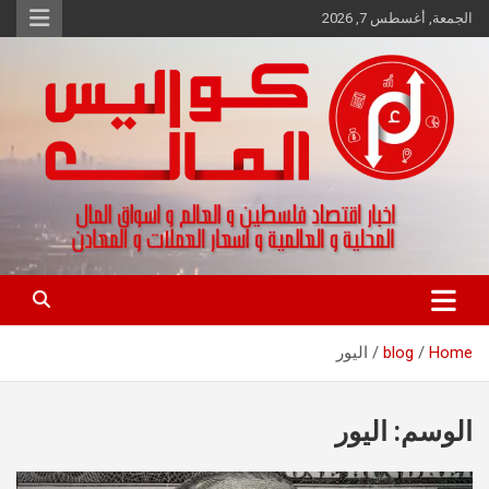
Ski
الجمعة, أغسطس 7, 2026
t
conten
اخبار اقتصاد فلسطين و العالم و تقارير اسواق المال و العملات
كواليس المال
Home
blog
اليور
الوسم:
اليور