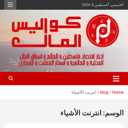
Ski
الخميس, أغسطس 6, 2026
t
conten
اخبار اقتصاد فلسطين و العالم و تقارير اسواق المال و العملات
كواليس المال
Home
blog
انترنت الأشياء
الوسم:
انترنت الأشياء