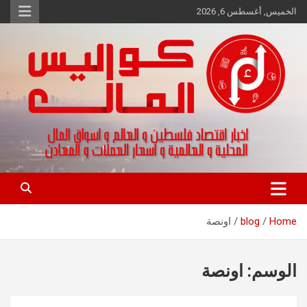
Ski
الخميس, أغسطس 6, 2026
t
conten
اخبار اقتصاد فلسطين و العالم و تقارير اسواق المال و العملات
كواليس المال
Home
blog
اونصة
الوسم:
اونصة