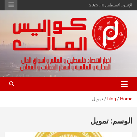
Ski
الإثنين, أغسطس 10, 2026
t
conten
اخبار اقتصاد فلسطين و العالم و تقارير اسواق المال و العملات
كواليس المال
Home
blog
تمويل
الوسم:
تمويل