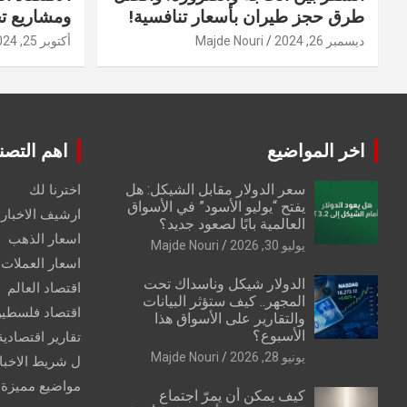
طرق حجز طيران بأسعار تنافسية!
ومشاريع ت
ديسمبر 26, 2024
Majde Nouri
أكتوبر 25, 2024
اخر المواضيع
اهم التصن
سعر الدولار مقابل الشيكل: هل
اخترنا لك
يفتح “يوليو الأسود” في الأسواق
ارشيف الاخبار 
العالمية بابًا لصعود جديد؟
اسعار الذهب
يوليو 30, 2026
Majde Nouri
اسعار العملات
الدولار شيكل وناسداك تحت
اقتصاد العالم
المجهر.. كيف ستؤثر البيانات
اقتصاد فلسطي
والتقارير على الأسواق هذا
الأسبوع؟
تقارير اقتصادية
يونيو 28, 2026
Majde Nouri
ل شريط الاخبا
مواضيع مميزة
كيف يمكن أن يمرّ اجتماع