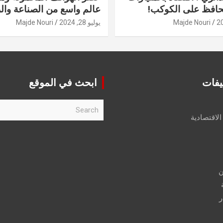
حافظ على الكوكب!
عالم واسع من الصناعة والر
Majde Nouri
يوليو 28, 2024
Majde Nouri
يفات
ابحث في الموقع
S
e
الاقتصادية
a
r
c
h
ن
ر