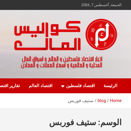
Ski
الجمعة, أغسطس 7, 2026
t
conten
اخبار اقتصاد فلسطين و العالم و تقارير اسواق المال و العملات
كواليس المال
الرئيسة
اقتصاد فلسطين
اقتصاد العالم
تقارير اقتص
Home
blog
ستيف فوربس
الوسم:
ستيف فوربس