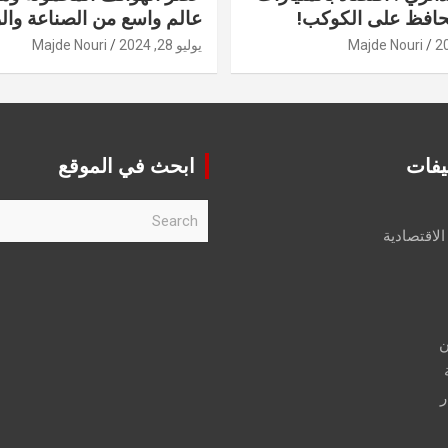
حافظ على الكوكب!
عالم واسع من الصناعة والر
Majde Nouri
يوليو 28, 2024
Majde Nouri
يفات
ابحث في الموقع
S
e
الاقتصادية
a
r
c
h
ن
ر