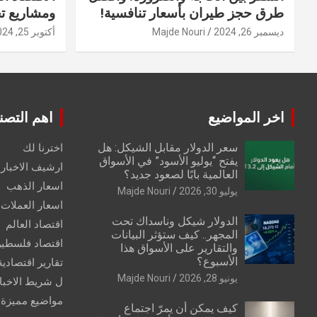
طرق حجز طيران بأسعار تنافسية!
ومشاريع ت
ديسمبر 26, 2024
Majde Nouri
أكتوبر 25, 2024
اخر المواضيع
اهم التصن
سعر الدولار مقابل الشيكل: هل
اخترنا لك
يفتح “يوليو الأسود” في الأسواق
ارشيف الاخبار 
العالمية بابًا لصعود جديد؟
اسعار الذهب
يوليو 30, 2026
Majde Nouri
اسعار العملات
الدولار شيكل وناسداك تحت
اقتصاد العالم
المجهر.. كيف ستؤثر البيانات
اقتصاد فلسطي
والتقارير على الأسواق هذا
الأسبوع؟
تقارير اقتصادية
يونيو 28, 2026
Majde Nouri
ل شريط الاخبا
مواضيع مميزة
كيف يمكن أن يمرّ اجتماع