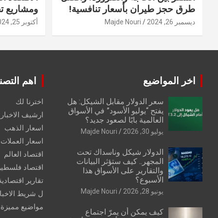
طرق حجز طيران بأسعار تنافسية!
ومشاريع ت
ديسمبر 26, 2024
Majde Nouri
أكتوبر 25, 2024
اخر المواضيع
اهم التصن
سعر الدولار مقابل الشيكل: هل
اخترنا لك
يفتح “يوليو الأسود” في الأسواق
ارشيف الاخبار 
العالمية بابًا لصعود جديد؟
اسعار الذهب
يوليو 30, 2026
Majde Nouri
اسعار العملات
الدولار شيكل وناسداك تحت
اقتصاد العالم
المجهر.. كيف ستؤثر البيانات
اقتصاد فلسطي
والتقارير على الأسواق هذا
الأسبوع؟
تقارير اقتصادية
يونيو 28, 2026
Majde Nouri
ل شريط الاخبا
مواضيع مميزة
كيف يمكن أن يمرّ اجتماع