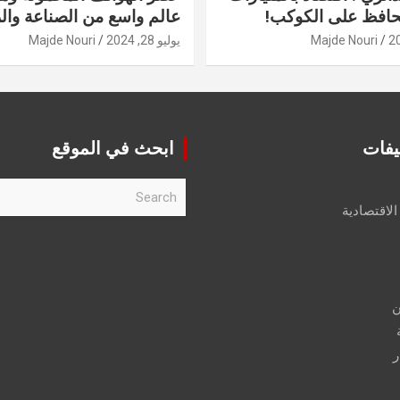
حافظ على الكوكب!
عالم واسع من الصناعة والر
Majde Nouri
يوليو 28, 2024
Majde Nouri
يفات
ابحث في الموقع
S
e
الاقتصادية
a
r
c
h
ن
ر