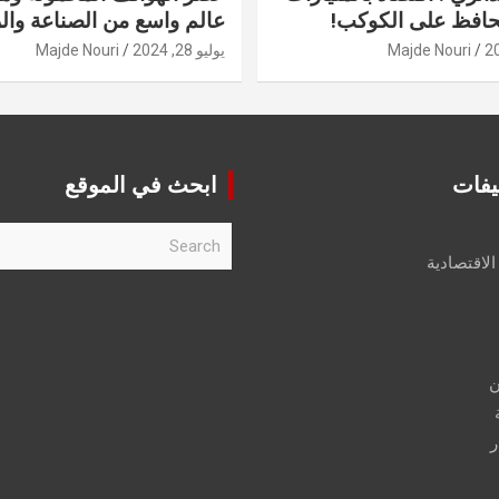
حافظ على الكوكب!
عالم واسع من الصناعة والر
Majde Nouri
يوليو 28, 2024
Majde Nouri
يفات
ابحث في الموقع
S
e
الاقتصادية
a
r
c
h
ن
ر