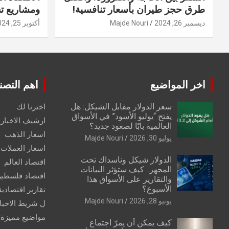
طرق حجز طيران بأسعار تنافسية!
ومشاريع ت
ديسمبر 26, 2024
Majde Nouri
أكتوبر 25, 2024
اخر المواضيع
اهم التصن
سعر الدولار مقابل الشيكل: هل
اخترنا لك
يفتح “يوليو الأسود” في الأسواق
ارشيف الاخبار 
العالمية بابًا لصعود جديد؟
اسعار الذهب
يوليو 30, 2026
Majde Nouri
اسعار العملات
الدولار شيكل وناسداك تحت
اقتصاد العالم
المجهر.. كيف ستؤثر البيانات
اقتصاد فلسطي
والتقارير على الأسواق هذا
الأسبوع؟
تقارير اقتصادية
يونيو 28, 2026
Majde Nouri
ل شريط الاخبا
مواضيع مميزة
كيف يمكن أن يمرّ اجتماع