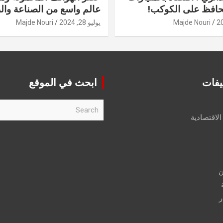
حافظ على الكوكب!
عالم واسع من الصناعة والر
Majde Nouri
يوليو 28, 2024
Majde Nouri
يفات
ابحث في الموقع
S
e
الاقتصادية
a
r
c
h
ن
ر