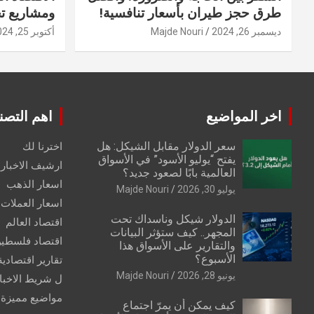
طرق حجز طيران بأسعار تنافسية!
ومشاريع ت
ديسمبر 26, 2024
Majde Nouri
أكتوبر 25, 2024
اخر المواضيع
اهم التصن
سعر الدولار مقابل الشيكل: هل
اخترنا لك
يفتح “يوليو الأسود” في الأسواق
ارشيف الاخبار 
العالمية بابًا لصعود جديد؟
اسعار الذهب
يوليو 30, 2026
Majde Nouri
اسعار العملات
الدولار شيكل وناسداك تحت
اقتصاد العالم
المجهر.. كيف ستؤثر البيانات
اقتصاد فلسطي
والتقارير على الأسواق هذا
الأسبوع؟
تقارير اقتصادية
يونيو 28, 2026
Majde Nouri
ل شريط الاخبا
مواضيع مميزة
كيف يمكن أن يمرّ اجتماع