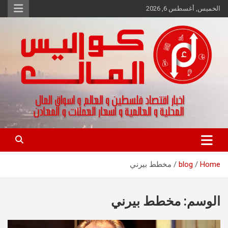
Ski
الخميس, أغسطس 6, 2026
t
conten
اخبار اقتصاد فلسطين و العالم و تقارير اسواق المال و العملات
كواليس المال
Home
blog
مخطط بيرني
الوسم:
مخطط بيرني